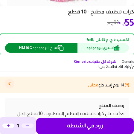
كرات تنظيف مطبخ - 10 قطع
55
93
ج.م
ج.م
اكسب 6 ج.م كاش باك!
HM10C
اشتري ببروموكود
انسخ البروموكود
Generic
شوف كل منتجات
Generic
ليك انك تطلب 2 بس!
14 يوم إسترجاع
مجاني
وصف المنتج
تعرّف على كرات تنظيف المطبخ المتطورة - 10 قطع، الحل
المثالي لجعل مطبخك يلمع كالجديد! بفضل تصميمها الفريد
زود في الشنطة