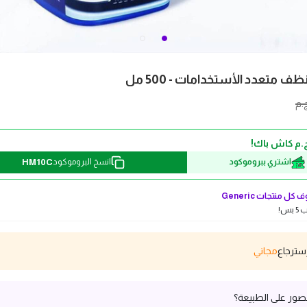
متعدد الأستخدامات - 500 مل
.م
HM10C
اشتري ببروموكود
انسخ البروموكود
 كل منتجات
Generic
بس!
مجاني
ور على الطبيعة؟