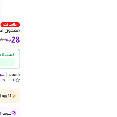
اطلبت كتير
معجون منظف 
28
99
ج.م
ج
اكسب 3 ج.م كاش باك!
Generic
شوف
ليك انك تطلب 5 
14 يوم إسترجاع
شوف الص