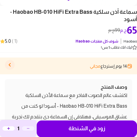
سماعة أذن سلكية Haobao HB-010 HiFi Extra Bass -
أسود
65
99
ج.م
ج.م
5.0
)
1
(
Haobao
شوف كل منتجات
Haobao
ليك انك تطلب 5 بس!
14 يوم إسترجاع
مجاني
وصف المنتج
اكتشف عالم الصوت الفاخر مع سماعة الأذن السلكية
Haobao HB-010 HiFi Extra Bass - أسود! لو كنت من
عشاق الموسيقى، فهتلاقي إن السماعة دي بتقدم لك تجربة
سمعية مميزة بفضل تكنولوجيا HiFi اللي بتخليك تسمع كل
زود في الشنطة