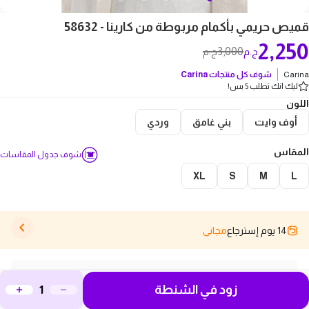
قميص حريمي بأكمام مربوطة من كارينا - 58632
2,250
3,000
ج.م
ج.م
Carina
شوف كل منتجات
Carina
ليك انك تطلب 5 بس!
اللون
أوف وايت
بني غامق
وردي
المقاس
شوف جدول المقاسات
XL
S
M
L
14 يوم إسترجاع
مجاني
وصف المنتج
زود في الشنطة
اكتشفي أناقتك مع قميص حريمي بأكمام مربوطة من كارينا -