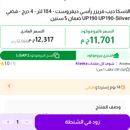
الاسكا ديب فريزر رأسي ديفروست - 184 لتر - 4 درج - فضي
UP190 UP190-Silver ضمان 5 سنين
السعر بالبروموكود
السعر العادي
11,701
12,317
ج.م
ج.م
12,966
ج.م
LGAP2
اشتري ببروموكود
انسخ البروموكود
1.0
)
1
(
Alaska
شوف كل منتجات
Alaska
ليك انك تطلب 1 بس!
14 يوم إسترجاع
مجاني
وصف المنتج
لو بتدور على ديب فريزر عملي وموفر في الكهرباء، ديب فريزر
زود في الشنطة
رأسي الاسكا (UP190-Silver) هو الاختيار المثالي ليك! بفضل