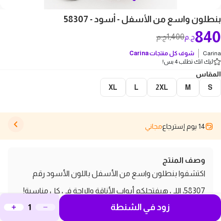
بنطلون واسع من الأسفل - أسود - 58307
840
1,400
ج.م
ج.م
Carina
شوف كل منتجات
Carina
ليك انك تطلب 4 بس!
المقاس
XL
L
2XL
M
S
14 يوم إسترجاع
مجاني
وصف المنتج
اكتشفوا بنطلون واسع من الأسفل باللون الأسود رقم
58307، اللي هيفتحلكم أبواب الأناقة والراحة في كل مناسبة!
زود في الشنطة
التصميم العصري والواسع من الأسفل مش بس بيخليكم