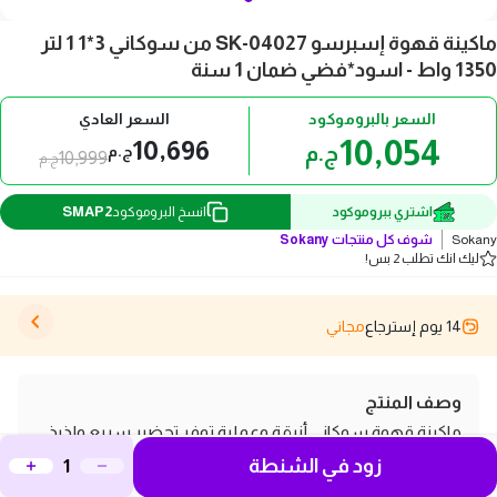
ماكينة قهوة إسبرسو SK-04027 من سوكاني 3*1 1 لتر
1350 واط - اسود*فضي ضمان 1 سنة
السعر بالبروموكود
السعر العادي
10,054
10,696
ج.م
ج.م
10,999
ج.م
SMAP2
اشتري ببروموكود
انسخ البروموكود
Sokany
شوف كل منتجات
Sokany
ليك انك تطلب 2 بس!
14 يوم إسترجاع
مجاني
وصف المنتج
ماكينة قهوة سوكاني أنيقة وعملية توفر تحضير سريع ولذيذ
زود في الشنطة
للإسبريسو والمشروبات الساخنة مع أداء موثوق يناسب