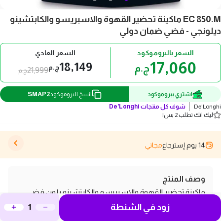
EC 850.M ماكينة تحضير القهوة والاسبريسو والكابتشينو
ديلونجي - فضي ضمان دولي
السعر بالبروموكود
السعر العادي
17,060
18,149
ج.م
ج.م
21,999
ج.م
SMAP2
اشتري ببروموكود
انسخ البروموكود
De'Longhi
شوف كل منتجات
De'Longhi
ليك انك تطلب 2 بس!
14 يوم إسترجاع
مجاني
وصف المنتج
ماكينة تحضير القهوة والاسبريسو والكابتشينو بلون فضي
زود في الشنطة
تجمع بين التصميم الأنيق والأداء الممتاز لتحصل على قهوتك