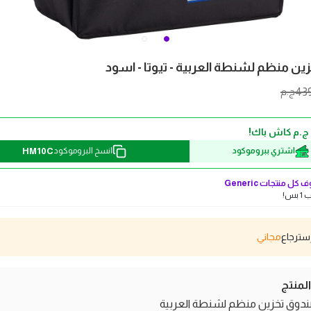
ن منظم لشنطة العربية - تيوتا - اسود
43
ج.م
HM10C
اشتري ببروموكود
انسخ البروموكود
 كل منتجات
Generic
بس!
مجاني
منتج
دوق تخزين منظم لشنطة العربية