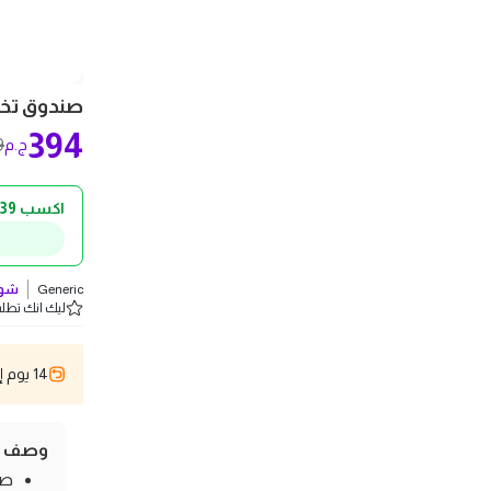
صندوق تخزي
394
9
ج.م
اكسب 39 ج.م كاش باك!
Generic
شوف
ليك انك تطلب 1 
14 يوم إسترجاع
وصف ال
صن