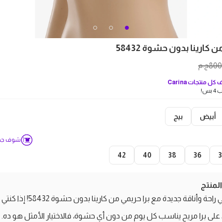
 كارينا بدون حشوة 58432
800
ج.م
كل منتجات
Carina
بس!
أبيض
بيج
شوف جدو
42
40
38
36
منتج
اكتشفي راحة وأناقة جديدة مع برا حريمي من كارينا بدون حشوة 58432! إذا كنتي
على برا مريح يناسب كل يوم من دون أي حشوة، فالاختيار الأمثل هو ده.