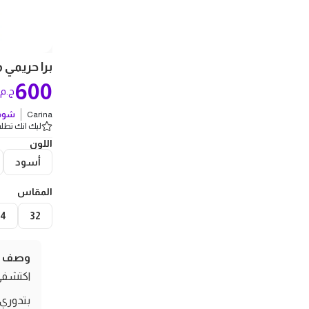
برا حريمي من
600
ج.م
Carina
شوف 
ليك انك تطلب 4 
اللون
أسود
المقاس
34
32
وصف ال
بتدوري 