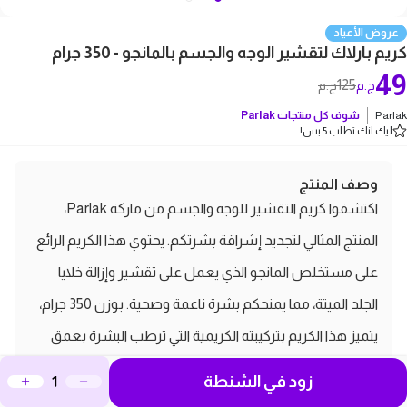
عروض الأعياد
كريم بارلاك لتقشير الوجه والجسم بالمانجو - 350 جرام
49
125
ج.م
ج.م
Parlak
شوف كل منتجات
Parlak
ليك انك تطلب 5 بس!
وصف المنتج
اكتشفوا كريم التقشير للوجه والجسم من ماركة Parlak،
المنتج المثالي لتجديد إشراقة بشرتكم. يحتوي هذا الكريم الرائع
على مستخلص المانجو الذي يعمل على تقشير وإزالة خلايا
الجلد الميتة، مما يمنحكم بشرة ناعمة وصحية. بوزن 350 جرام،
يتميز هذا الكريم بتركيبته الكريمية التي ترطب البشرة بعمق
وتساعد على الاحتفاظ بالرطوبة، مما يجعله مناسبًا لجميع
زود في الشنطة
أنواع البشرة، خاصة الجافة والباهتة. يمكنكم استخدامه مرتين