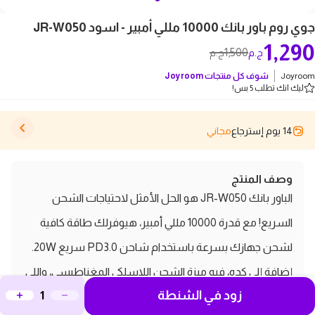
جوي روم باور بانك 10000 مللي أمبير - اسود JR-W050
1,290
1,500
ج.م
ج.م
Joyroom
شوف كل منتجات
Joyroom
ليك انك تطلب 5 بس!
14 يوم إسترجاع
مجاني
وصف المنتج
الباور بانك JR-W050 هو الحل الأمثل لاحتياجات الشحن
السريع! مع قدرة 10000 مللي أمبير، هيوفرلك طاقة كافية
لشحن جهازك بسرعة باستخدام شاحن PD3.0 سريع 20W.
إضافة إلى كده، فيه ميزة الشحن اللاسلكي المغناطيسي، واللي
زود في الشنطة
بتخليه سهل الاستخدام ومرن جداً. لو محتاج تريح جهازك أثناء