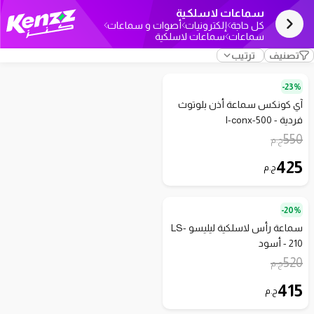
سماعات لاسلكية
كل حاجة
إلكترونيات
أصوات و سماعات
سماعات
سماعات لاسلكية
تصنيف
ترتيب
23%-
آي كونكس سماعة أذن بلوتوث
فردية - I-conx-500
550
ج.م
425
ج.م
20%-
سماعة رأس لاسلكية ليليسو LS-
210 - أسود
520
ج.م
415
ج.م