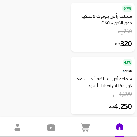
57%-
سماعة رأس بلوتوث لاسلكية
فوق الأذن - Q60i
750
ج.م
320
ج.م
13%-
سماعة أذن لاسلكية أنكر ساوند
كور Liberty 4 Pro - أسود -
A3954H11 بدون ضمان
4,899
ج.م
4,250
ج.م
5.0
)
2
(
14%-