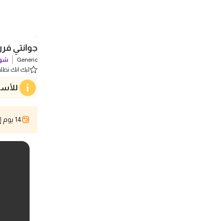
جوانتي فر
Generic
شوف
ليك انك تطلب 0 
للأسف
14 يوم إسترجاع