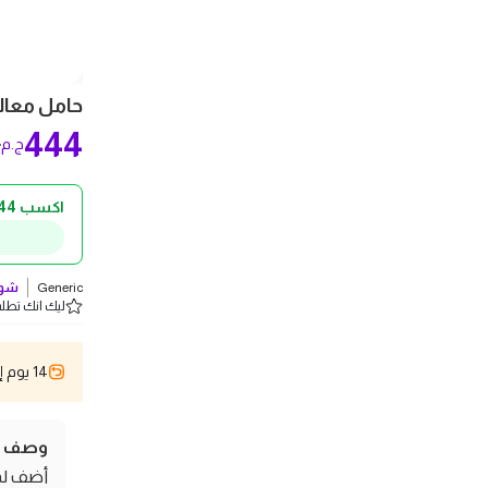
حامل معالق خش
444
0
ج.م
اكسب 44 ج.م كاش باك!
Generic
شوف
ليك انك تطلب 5 
14 يوم إسترجاع
وصف ال
أضف لم