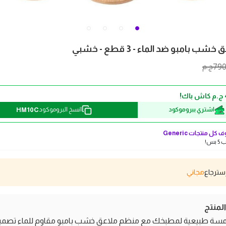
ب بامبو ضد الماء - 3 قطع - خشبي
79
ج.م
HM10C
اشتري ببروموكود
انسخ البروموكود
 كل منتجات
Generic
بس!
مجاني
منتج
سة طبيعية لمطبخك مع منظم ملاعق خشب بامبو مقاوم للماء تصميم