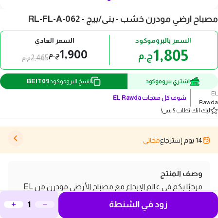
مصباح ارضي مودرن خشب - بنى/بيج - RL-FL-A-062
السعر بالبروموكود
السعر العادي
1,805
1,900
ج.م
ج.م
2,465
ج.م
BEIT09
اشتري ببروموكود
انسخ البروموكود
EL
شوف كل منتجات
EL Rawda
Rawda
ليك انك تطلب 5 بس!
14 يوم إسترجاع
مجاني
وصف المنتج
مرحبًا بكم في عالم الإبداع مع مصباح الأرضي مودرن من EL
زود في الشنطة
Rawda! هذا المصباح الرائع يجمع بين الأناقة والوظائف