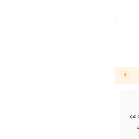
 هو
ك