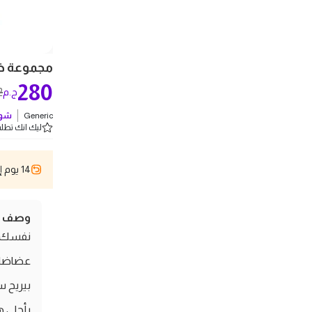
مجموعة خش
280
2
ج.م
Generic
شوف
ليك انك تطلب 1 
14 يوم إسترجاع
وصف ال
نفسك ا
عضاضات
بيريح س
بأحلى ه