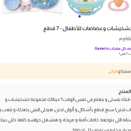
خيشات وعضاضات للأطفال - 7 قطع
32
ج.م
 كل منتجات
Generic
بس!
مجاني
منتج
بنك يتسلى و يتعلم في نفس الوقت؟ جبنالك مجموعة خشخيشات و
 تجنن! سبع قطع بأشكال و ألوان تجنن، هيخلي البيبي يضحك و يلعب و
نانه اللي بتوجعه. خامات آمنة و مريحة، و هتشغل حواسه كلها. دللي بيب
دية، و خليه يستمتع بكل لحظة!