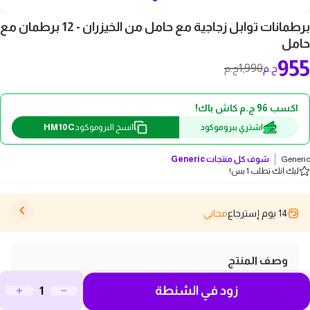
برطمانات توابل زجاجية مع حامل من الخيزران - 12 برطمان مع
حامل
955
1,990
ج.م
ج.م
اكسب 96 ج.م كاش باك!
HM10C
اشتري ببروموكود
انسخ البروموكود
Generic
شوف كل منتجات
Generic
ليك انك تطلب 1 بس!
14 يوم إسترجاع
مجاني
وصف المنتج
قم بتحسين تجربة الطهي لديك مع برطمانات توابل زجاجية
زود في الشنطة
مع حامل من الخيزران، التي تتضمن 12 برطمانًا أنيقًا. توفر هذه