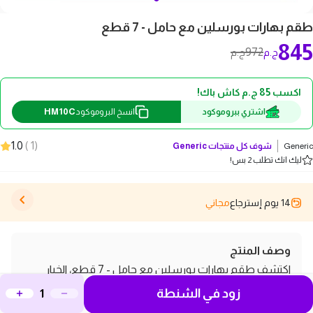
طقم بهارات بورسلين مع حامل - 7 قطع
845
972
ج.م
ج.م
اكسب 85 ج.م كاش باك!
HM10C
اشتري ببروموكود
انسخ البروموكود
1.0
)
1
(
Generic
شوف كل منتجات
Generic
ليك انك تطلب 2 بس!
14 يوم إسترجاع
مجاني
وصف المنتج
اكتشف طقم بهارات بورسلين مع حامل - 7 قطع، الخيار
زود في الشنطة
المثالي لعشاق الطهي الذين يسعون لإضافة لمسة من