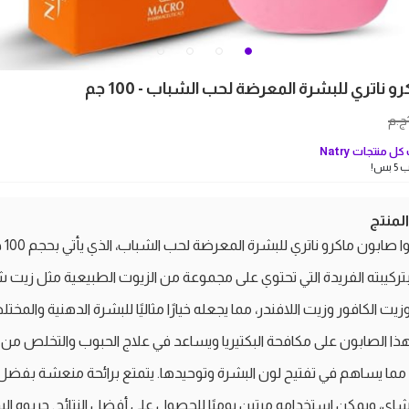
 ناتري للبشرة المعرضة لحب الشباب - 100 جم
ج.م
ل منتجات
Natry
بس!
منتج
اكتشفوا صابون
بتركيبته الفريدة التي تحتوي على مجموعة من الزيوت الطبيعية مثل زيت 
يت الكافور وزيت اللافندر، مما يجعله خيارًا مثاليًا للبشرة الدهنية والمختل
ا الصابون على مكافحة البكتيريا ويساعد في علاج الحبوب والتخلص من 
، مما يساهم في تفتيح لون البشرة وتوحيدها. يتمتع برائحة منعشة بفضل
اي، ويمكن استخدامه مرتين يوميًا للحصول على أفضل النتائج. جربوه الي