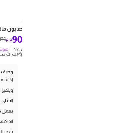
صابون ماكرو
90
175
ج.م
Natry
شوف ك
ليك انك تطلب 5 
وصف ال
ويتميز 
الشاي وز
يعمل هذ
الداكنة
شجر الش