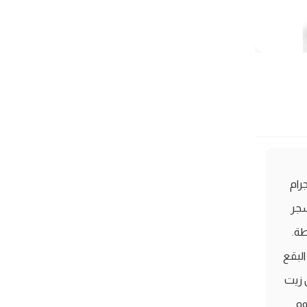
 ماكرو ناتري للبشرة المعرضة لحب الشباب، الذي يأتي بحجم 100 جرام
شجر
طة.
البقع
 زيت
وم