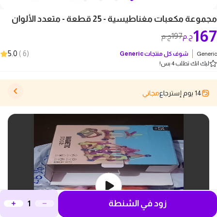
مجموعة مكعبات مغناطيسية - 25 قطعة - متعدد الألوان
167
197
ج.م
ج.م
5.0
)
6
(
Generic
شوف كل منتجات
Generic
ليك انك تطلب 4 بس!
14 يوم إسترجاع
مجاني
زود في الشنطة