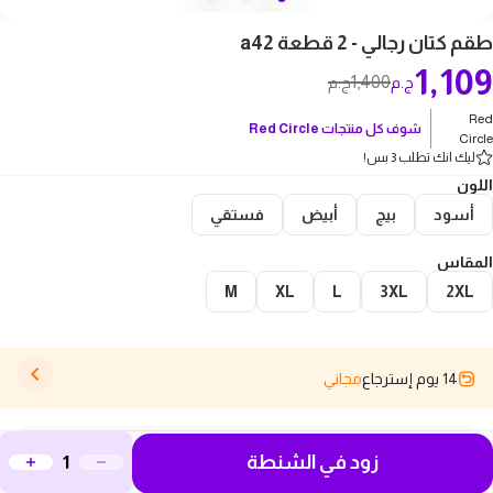
طقم كتان رجالي - 2 قطعة a42
1,109
1,400
ج.م
ج.م
Red
شوف كل منتجات
Red Circle
Circle
ليك انك تطلب 3 بس!
اللون
أسود
بيج
أبيض
فستقي
المقاس
M
XL
L
3XL
2XL
14 يوم إسترجاع
مجاني
وصف المنتج
زود في الشنطة
استمتع بالأناقة والراحة المطلقة مع طقم كتان رجالي - 2