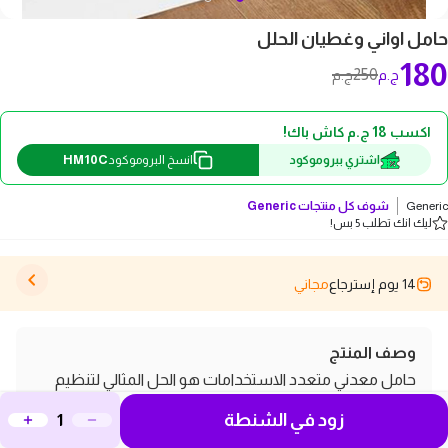
حامل اواني وغطيان الحلل
180
250
ج.م
ج.م
اكسب 18 ج.م كاش باك!
HM10C
اشتري ببروموكود
انسخ البروموكود
Generic
شوف كل منتجات
Generic
ليك انك تطلب 5 بس!
14 يوم إسترجاع
مجاني
وصف المنتج
حامل معدني متعدد الاستخدامات هو الحل المثالي لتنظيم
أغطية الحلل والصواني والأطباق في مطبخك. مصنوع من
زود في الشنطة