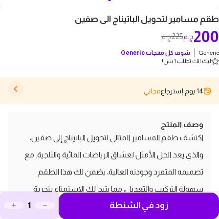
طقم مسامير لتحويل الباتيناج الى صفين
200
225
ج.م
ج.م
Generic
شوف كل منتجات
Generic
ليك انك تطلب 1 بس!
14 يوم إسترجاع
مجاني
وصف المنتج
اكتشف طقم المسامير المثالي لتحويل الباتيناج إلى صفين،
والذي يعد الحل الأمثل لعشاق الرياضات المائية والثلجية. مع
تصميمه المتفرد وجودته العالية، يضمن لك هذا الطقم
سهولة التركيب والتعديل، مما يتيح لك الاستمتاع بتجربة
زود في الشنطة
فريدة وممتعة على الجليد. بفضل المواد المتينة المستخدمة