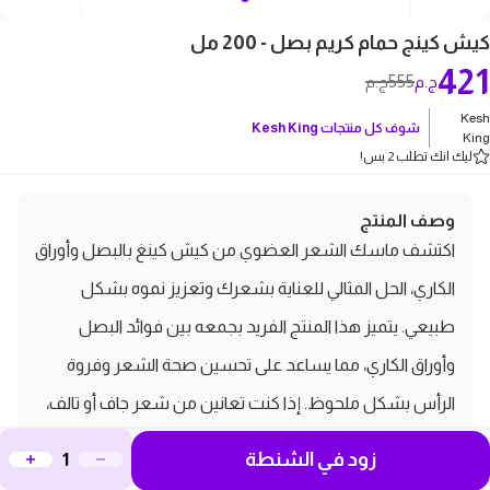
كيش كينج حمام كريم بصل - 200 مل
421
555
ج.م
ج.م
Kesh
شوف كل منتجات
Kesh King
King
ليك انك تطلب 2 بس!
وصف المنتج
اكتشف ماسك الشعر العضوي من كيش كينغ بالبصل وأوراق
الكاري، الحل المثالي للعناية بشعرك وتعزيز نموه بشكل
طبيعي. يتميز هذا المنتج الفريد بجمعه بين فوائد البصل
وأوراق الكاري، مما يساعد على تحسين صحة الشعر وفروة
الرأس بشكل ملحوظ. إذا كنت تعانين من شعر جاف أو تالف،
فإن هذا الماسك يضمن لك ترطيبًا عميقًا، ويعمل على تقوية
زود في الشنطة
الشعر وتعزيز نموه، ليصبح أكثر كثافة ولمعان. ينصح