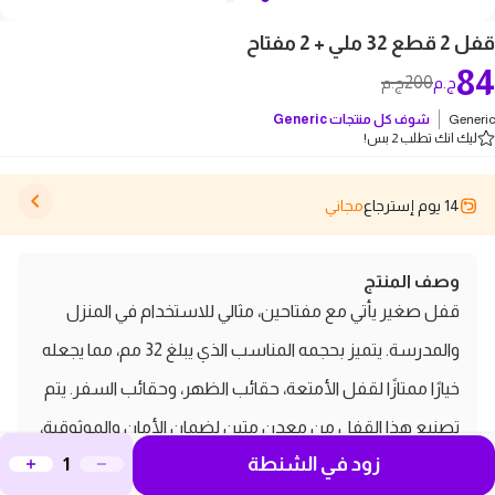
قفل 2 قطع 32 ملي + 2 مفتاح
84
200
ج.م
ج.م
Generic
شوف كل منتجات
Generic
ليك انك تطلب 2 بس!
14 يوم إسترجاع
مجاني
وصف المنتج
قفل صغير يأتي مع مفتاحين، مثالي للاستخدام في المنزل
والمدرسة. يتميز بحجمه المناسب الذي يبلغ 32 مم، مما يجعله
خيارًا ممتازًا لقفل الأمتعة، حقائب الظهر، وحقائب السفر. يتم
تصنيع هذا القفل من معدن متين لضمان الأمان والموثوقية،
زود في الشنطة
مما يجعله قويًا وقادرًا على تحمل الاستخدام اليومي. لونه