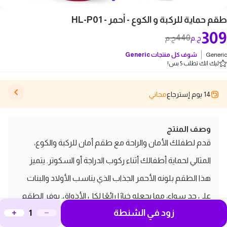
طقم حماية للركبة و الكوع - أحمر - HL-P01
309
440
ج.م
ج.م
Generic
شوف كل منتجات
Generic
ليك انك تطلب 5 بس!
14 يوم إسترجاع
مجاني
وصف المنتج
قدم لطفلك الأمان والراحة مع طقم أمان للركبة والكوع،
المثالي لحماية أطفالك أثناء ركوب الدراجة أو السكوتر. يتميز
هذا الطقم بلونه الأحمر الجذاب الذي يناسب الأولاد والبنات
على حد سواء، مما يجعله خيارًا رائعًا لكل الأذواق. يوفر الطقم
زود في الشنطة
حماية فعالة من السقوط والخدوش، مما يمنحك راحة البال