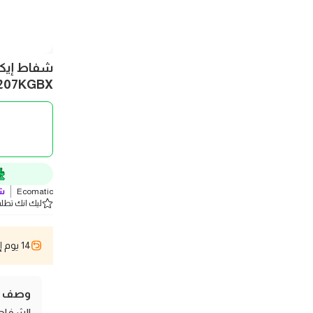
207KGBX
Ecomatic
ش
ليك انك تطلب 2 
14 يوم إسترجاع
وصف ال