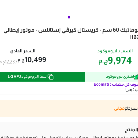
شفاط إيكوماتيك 60 سم - كريستال كيرڤي إستانلس - موتور إيطالي
H6
السعر بالبروموكود
السعر العادي
9,974
10,499
ج.م
ج.م
12,237
ج.م
LGAP2
اشتري ببروموكود
انسخ البروموكود
وف كل منتجات
Ecomatic
بس!
مجاني
منتج
الشفاط ده بيتميز بموتور إيطالي مع 3 سرعات لتحصل على تهوية قوية وفعّا