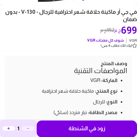
في جي آر ماكينة حلاقة شعر احترافية للرجال - V-130 - بدون
ضمان
699
952
ج.م
ج.م
VGR
شوف كل منتجات
VGR
ليك انك تطلب 4 بس!
وصف المنتج
المواصفات التقنية
الماركة:
VGR
نوع المنتج:
ماكينة حلاقة شعر احترافية
النوع:
للرجال
مصدر الطاقة:
تيار متردد (سلكي)
الطاقة:
10 واط
زود في الشنطة
طول السلك:
2.5 متر