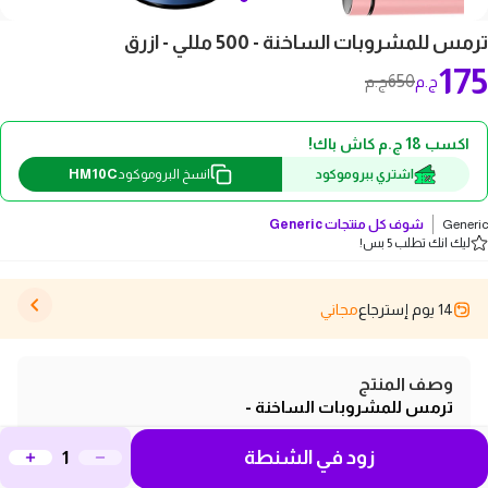
ترمس للمشروبات الساخنة - 500 مللي - ازرق
175
650
ج.م
ج.م
اكسب 18 ج.م كاش باك!
HM10C
اشتري ببروموكود
انسخ البروموكود
Generic
شوف كل منتجات
Generic
ليك انك تطلب 5 بس!
14 يوم إسترجاع
مجاني
وصف المنتج
ترمس للمشروبات الساخنة -
500 مللي -اسود
زود في الشنطة
ترمس للمشروبات الساخنة - 500 مللي -ازرق