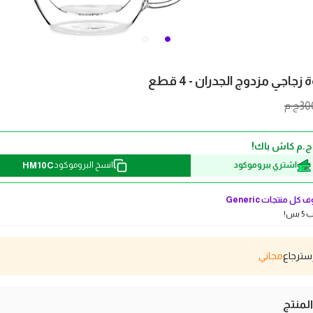
اجي مزدوج الجدران - 4 قطع
30
ج.م
HM10C
اشتري ببروموكود
انسخ البروموكود
 كل منتجات
Generic
بس!
مجاني
منتج