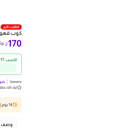
اطلبت كتير
كوب قهوة زج
170
0
ج.م
اكسب 17 ج.م كاش باك!
Generic
شوف
ليك انك تطلب 5 
14 يوم إسترجاع
وصف ال