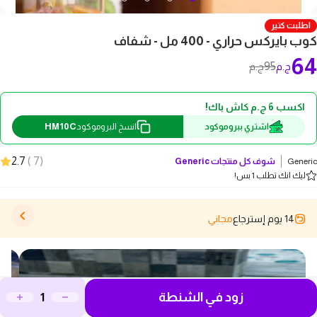
اطلبت كتير
كوب بايركس حراري - 400 مل - شفاف
64
95
ج.م
ج.م
اكسب 6 ج.م كاش باك!
HM10C
اشتري ببروموكود
انسخ البروموكود
2.7
)
7
(
Generic
شوف كل منتجات
Generic
ليك انك تطلب 1 بس!
14 يوم إسترجاع
مجاني
زود في الشنطة