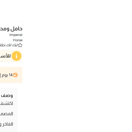
حامل ومحف
Imperial
Horse
ليك انك تطلب 0 
للأسف
14 يوم إسترجاع
وصف ال
اكتشف 
المصممة
الفاخر 