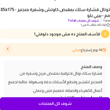
توتال قشارة سلك بمقبض كاوتش وشفرة منجنيز - 85x175
مم - بيبي بلو
Total
شوف كل منتجات
Total
ليك انك تطلب 0 بس!
للأسف المنتج ده مش موجود دلوقتي!
14 يوم إسترجاع
مجاني
وصف المنتج
قشارة سلك توتال احترافية بمقبض مريح وشفرة من
المنجنيز لتقشير وقطع الأسلاك بدقة وسهولة. مثالية لجميع
أعمال الكهرباء والصيانة، تصميم متين وعملي.
المواصفات التقنية
شوف كل المنتجات
الماركة:
Total