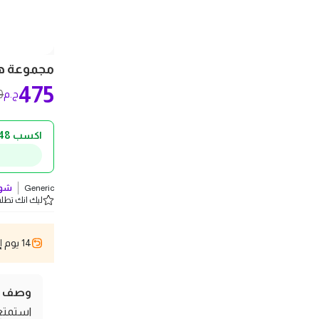
مجموعة ها
475
0
ج.م
اكسب 48 ج.م كاش باك!
Generic
شوف
ليك انك تطلب 3 
14 يوم إسترجاع
وصف ال
استمتع 