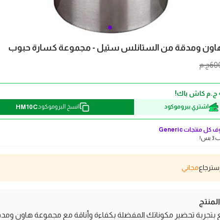
ون ومدقة من الستانلس ستيل - مجموعة كسارة حبوب
60
ج.م
HM10C
اشتري ببروموكود
انسخ البروموكود
 كل منتجات
Generic
بس!
مجاني
منتج
بتجربة تحضير مكوناتك المفضلة بكفاءة وأناقة مع مجموعة هاون ومد