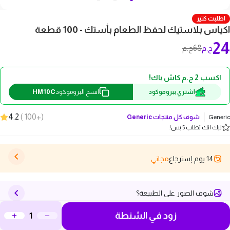
اطلبت كتير
اكياس بلاستيك لحفظ الطعام بأستك - 100 قطعة
24
68
ج.م
ج.م
اكسب 2 ج.م كاش باك!
HM10C
اشتري ببروموكود
انسخ البروموكود
4.2
)
+100
(
Generic
شوف كل منتجات
Generic
ليك انك تطلب 5 بس!
14 يوم إسترجاع
مجاني
شوف الصور على الطبيعة؟
زود في الشنطة