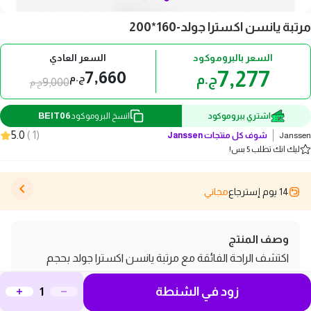
مرتبة يانسن اكسترا جولد-160*200
السعر بالبروموكود
السعر العادي
7,277
7,660
ج.م
ج.م
9,000
ج.م
BEIT06
اشتري ببروموكود
انسخ البروموكود
5.0
)
1
(
Janssen
شوف كل منتجات
Janssen
ليك انك تطلب 5 بس!
14 يوم إسترجاع
مجاني
وصف المنتج
اكتشف الراحة الفائقة مع مرتبة يانسن اكسترا جولد بحجم
160*200 سم، الخيار المثالي لتحسين جودة نومك. تتميز هذه
زود في الشنطة
المرتبة بتصميمها المتطور الذي يجمع بين الدعم المثالي