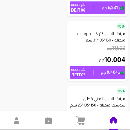
بكود خصم
6,831
بـ
ج.م
BEIT06
13%-
مرتبة يانسن كتراكت سوست
متصلة - 150*195*31 سم
11,500
ج.م
10,004
ج.م
بكود خصم
9,404
بـ
ج.م
BEIT05
16%-
مرتبة يانسن الماني قطن
سوست متصلة - 150*195*25 سم
9,500
ج.م
8,026
ج.م