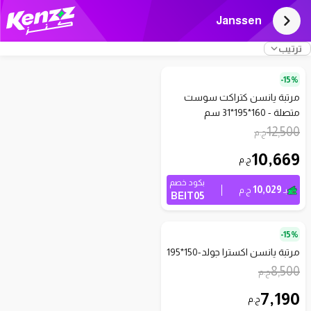
Janssen
ترتيب
15%-
مرتبة يانسن كتراكت سوست
متصلة - 160*195*31 سم
12,500
ج.م
10,669
ج.م
بكود خصم
10,029
بـ
ج.م
BEIT05
15%-
مرتبة يانسن اكسترا جولد-150*195
8,500
ج.م
7,190
ج.م