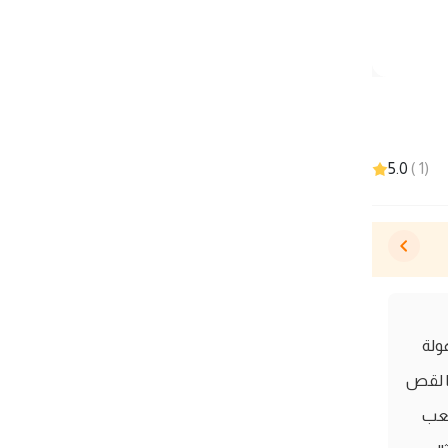
5.0
)
1
(
ولة
ا لقص
تعب