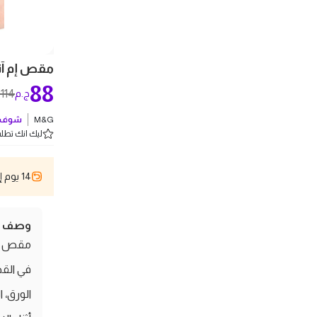
مقص إم آند
88
114
ج.م
ج
‎M&G
شوف ك
ليك انك تطلب 2 
14 يوم إسترجاع
وصف ال
مقص إم 
في القص
الورق، 