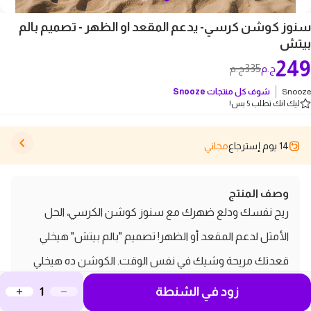
سنوز كوشن كرسي- يدعم المقعد او الظهر - تصميم بالم
بيتش
249
335
ج.م
ج.م
Snooze
شوف كل منتجات
Snooze
ليك انك تطلب 5 بس!
14 يوم إسترجاع
مجاني
وصف المنتج
ريح نفسك ودلع ضهرك مع سنوز كوشن الكرسي، الحل
الأمثل لدعم المقعد أو الظهر! تصميم "بالم بيتش" هيخلي
قعدتك مريحة وشيك في نفس الوقت. الكوشن ده هيخلي
أي قعدة ممتعة، سواء بتشتغل من البيت أو بتتفرج على
زود في الشنطة
فيلم، ده غير انه هيديك دعم طبي وراحة طول اليوم. يعني