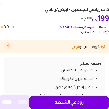
كاب رياضي للجنسين - أبيض/رمادي
199
300
ج.م
ج.م
3.0
)
1
(
Generic
شوف كل منتجات
Generic
ليك انك تطلب 5 بس!
14 يوم إسترجاع
مجاني
وصف المنتج
كاب رياضي لللجنسين
الخامة: مزيج الاكريليك
اللون: أبيض/رمادي غامق
خامة عالية الجودة مع لاصق من الخلف
زود في الشنطة
صنع في مصر