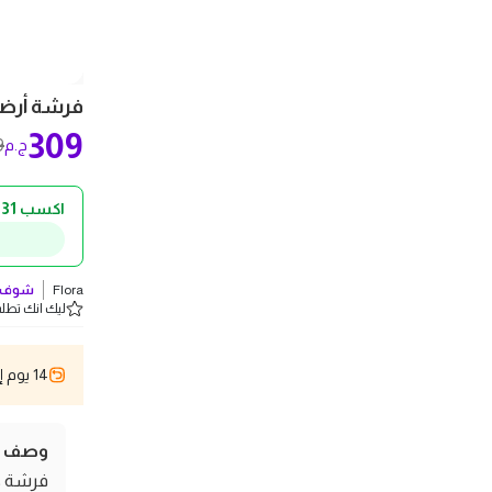
فرشة أرضيات - 20 
309
9
ج.م
اكسب 31 ج.م كاش باك!
Flora
شوف ك
ليك انك تطلب 1 
14 يوم إسترجاع
وصف ال
فرشة كن