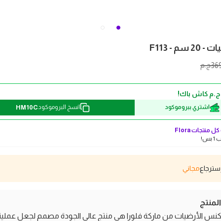
سم - F113
36
ج.م
HM10C
اشتري ببروموكود
انسخ البروموكود
ل منتجات
Flora
بس!
مجاني
منتج
س الأرضيات من ماركة فلورا هي منتج عالي الجودة مصمم لجعل عملية