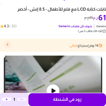
تابلت كتابة LCD مع قلم للأطفال - 8.5 إنش - أخضر
61
85
ج.م
ج.م
4.3
)
30
(
Generic
شوف كل منتجات
Generic
ليك انك تطلب 2 بس!
14 يوم إسترجاع
مجاني
زود في الشنطة