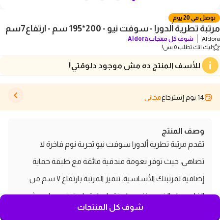
توصل في 20 يوم
مرتبة تطرية ألدورا - سوفت نيو - 200*195 سم - ارتفاع7سم
Aldora
شوف كل منتجات
Aldora
ليك انك تطلب 0 بس!
للأسف المنتج ده مش موجود دلوقتي!
14 يوم إسترجاع
مجاني
وصف المنتج
تقدم مرتبة تطرية ألدورا سوفت نيو تجربة نوم فاخرة لا
تضاهى، حيث توفر نعومة فندقية فائقة مع طبقة حماية
إضافية لمرتبتك الأساسية. تتميز المرتبة بارتفاع ٧ سم من
الفايبر رول الذي يعزز من ليونتها وراحتها، وتحتوي على حشو
شوف كل المنتجات
فايبر مرن مع غطاء من قماش 'البركال' المتين عالي الكثافة.