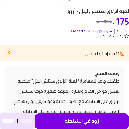
لعبة انزلاق ستتش ليتل - أزرق
175
285
ج.م
ج.م
Generic
شوف كل منتجات
Generic
ليك انك تطلب 2 بس!
14 يوم إسترجاع
مجاني
وصف المنتج
طفلك جاهز للمغامرة؟ لعبة "انزلاق ستتش ليتل" هتخليه
يعيش جو من المرح والإثارة! زحليقة صغيرة فيها ستتش
بينزلق على السلالم، مع أضواء جذابة وموسيقى بوب هتخلي
اللعب حكاية. زحليقة مرحة: ستتش بينزلق على السلالم
زود في الشنطة
بسرعة ومتعة. أضواء جذابة: أضواء ملونة هتزود من حماس