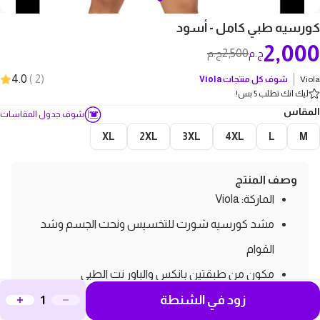
كورسيه طبي كامل - أسود
2,000
2,500
ج.م
ج.م
4.0
)
2
(
Viola
شوف كل منتجات
Viola
ليك انك تطلب 5 بس!
المقاس
شوف جدول المقاسات
XL
2XL
3XL
4XL
L
M
وصف المنتج
الماركة: Viola
مشد كورسيه شورت للتخسيس ونحت الجسم وشد
القوام
مكون من طبقتين بانكس والباور نت الطبي
زود في الشنطة
اللون: أسود