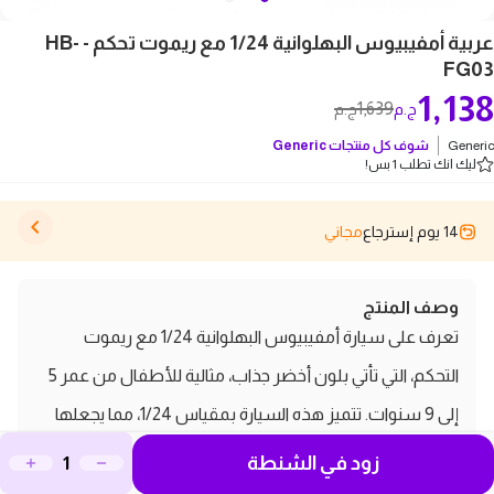
عربية أمفيبيوس البهلوانية 1/24 مع ريموت تحكم - HB-
FG03
1,138
1,639
ج.م
ج.م
Generic
شوف كل منتجات
Generic
ليك انك تطلب 1 بس!
14 يوم إسترجاع
مجاني
وصف المنتج
تعرف على سيارة أمفيبيوس البهلوانية 1/24 مع ريموت
التحكم، التي تأتي بلون أخضر جذاب، مثالية للأطفال من عمر 5
إلى 9 سنوات. تتميز هذه السيارة بمقياس 1/24، مما يجعلها
سهلة الحمل واللعب بها في أي مكان. توفر لك تجربة تحكم
زود في الشنطة
لاسلكي ثابت، مما يتيح لك التحكم في حركتها بدقة وسلاسة.