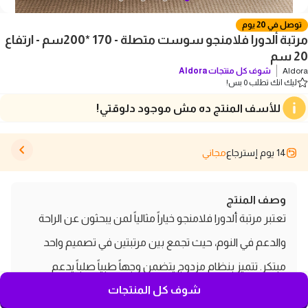
توصل في 20 يوم
مرتبة ألدورا فلامنجو سوست متصلة - 170 *200سم - ارتفاع
20 سم
Aldora
شوف كل منتجات
Aldora
ليك انك تطلب 0 بس!
للأسف المنتج ده مش موجود دلوقتي!
14 يوم إسترجاع
مجاني
وصف المنتج
تعتبر مرتبة ألدورا فلامنجو خياراً مثالياً لمن يبحثون عن الراحة
والدعم في النوم، حيث تجمع بين مرتبتين في تصميم واحد
مبتكر. تتميز بنظام مزدوج يتضمن وجهاً طبياً صلباً يدعم
شوف كل المنتجات
الفقرات ووجهاً ناعماً يوفر أقصى درجات الاسترخاء. يبلغ