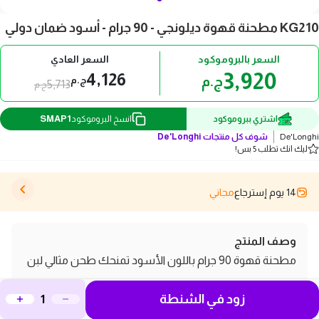
KG210 مطحنة قهوة ديلونجي - 90 جرام - أسود ضمان دولي
السعر بالبروموكود
السعر العادي
3,920
4,126
ج.م
ج.م
5,713
ج.م
SMAP1
اشتري ببروموكود
انسخ البروموكود
De'Longhi
شوف كل منتجات
De'Longhi
ليك انك تطلب 5 بس!
14 يوم إسترجاع
مجاني
وصف المنتج
مطحنة قهوة 90 جرام باللون الأسود تمنحك طحن مثالي لبن
القهوة الطازج لبدء يومك بمذاق رائع وجودة مميزة في كل
زود في الشنطة
مرة