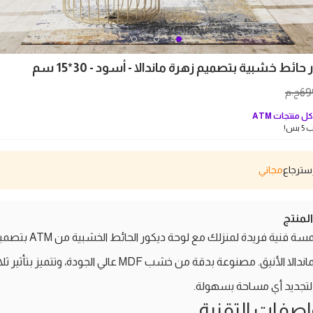
ائط خشبية بتصميم زهرة ماندالا - أسود - 30*15 سم
69
ج.م
ل منتجات
ATM
بس!
مجاني
منتج
أضف لمسة فنية فريدة لمنزلك مع لوحة ديكور الحائط الخشبي
زهرة الماندالا الأنيق. مصنوعة بدقة من خشب MDF عالي الجودة، وتتميز بتأثي
 لتجديد أي مساحة بسهولة.
اصفات التقنية