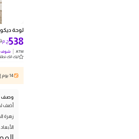
لوحة ديكور ح
538
9
ج.م
ATM
شوف ك
ليك انك تطلب 5 
14 يوم إسترجاع
وصف ال
الأبعاد
المو